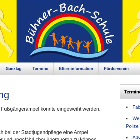
Ganztag
Termine
Elterninformation
Förderverein
ng
Termin
Fab
ue Fußgängerampel konnte eingeweiht werden.
Wei
Polizei
ch bei der Stadtjugendpflege eine Ampel
Adv
r und ungefährlicher überqueren zu können.